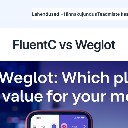
Lahendused
Hinnakujundus
Teadmiste ke
FluentC vs Weglot