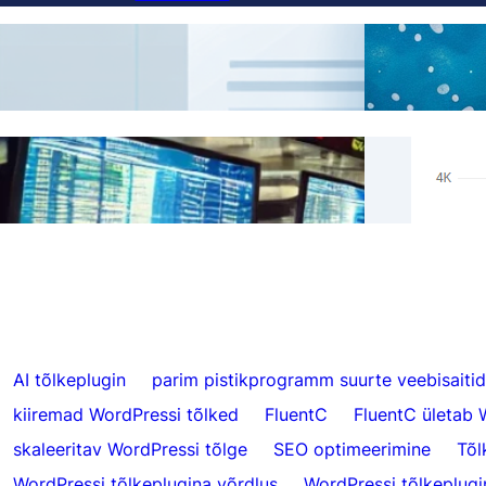
Kuidas lisada keelevahetaja alamdomeeni
AI tõ
veebisaitidele
Reals
Jäta vahele tõlked konkreetse sisu jaoks
Hrefl
FluentC-ga
5000
AI tõlkeplugin
parim pistikprogramm suurte veebisaitid
kiiremad WordPressi tõlked
FluentC
FluentC ületab 
skaleeritav WordPressi tõlge
SEO optimeerimine
Tõl
WordPressi tõlkeplugina võrdlus
WordPressi tõlkeplugin