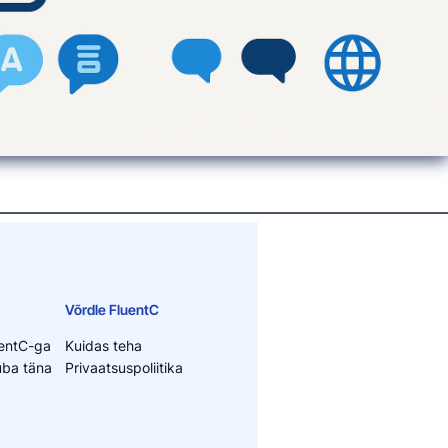
Võrdle FluentC
uentC-ga
Kuidas teha
juba täna
Privaatsuspoliitika