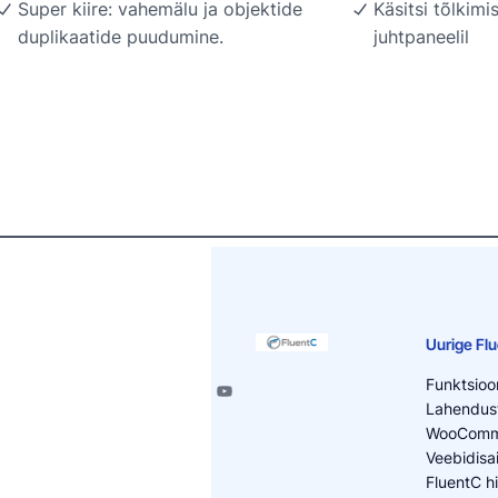
Super kiire: vahemälu ja objektide
Käsitsi tõlkim
duplikaatide puudumine.
juhtpaneelil
Uurige Fl
Funktsioo
Lahendus
WooComme
Veebidisai
FluentC h