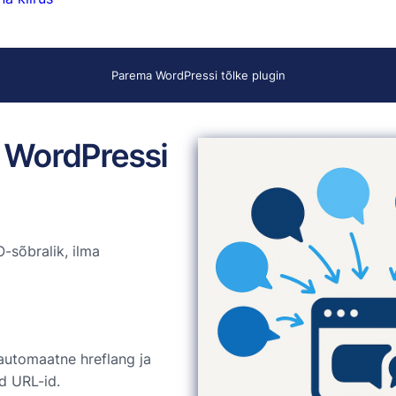
Parema WordPressi tõlke plugin
 WordPressi
-sõbralik, ilma
automaatne hreflang ja
d URL-id.