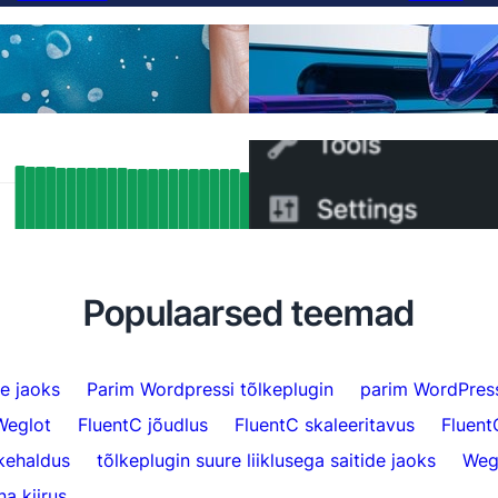
Lõpuks parem Weglot'i al
lked
saate vahetada 5 minuti
ed SEO-tulemused: Kuidas FluentC’i
Kuidas vahetada WPML-l
ang tugi automaatselt indekseeris üle
minutiga
 lehekülge
Populaarsed teemad
e jaoks
Parim Wordpressi tõlkeplugin
parim WordPress
Weglot
FluentC jõudlus
FluentC skaleeritavus
Fluent
kehaldus
tõlkeplugin suure liiklusega saitide jaoks
Weg
a kiirus