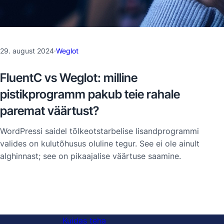
29. august 2024
·
Weglot
FluentC vs Weglot: milline
pistikprogramm pakub teie rahale
paremat väärtust?
WordPressi saidel tõlkeotstarbelise lisandprogrammi
valides on kulutõhusus oluline tegur. See ei ole ainult
alghinnast; see on pikaajalise väärtuse saamine.
Kuidas teha