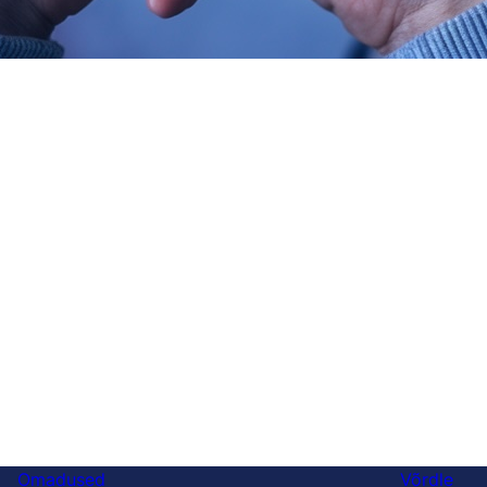
Omadused
Võrdle