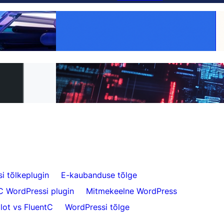
Tee iga toode globaalseks:
ternatiiv — ja
WooCommerce'i tõlkimine lihtsaks FluentC
ga
abil
t FluentC-le 5
Vaevatu veebilehe tõlkimine klientidele
i tõlkeplugin
E-kaubanduse tõlge
C WordPressi plugin
Mitmekeelne WordPress
lot vs FluentC
WordPressi tõlge