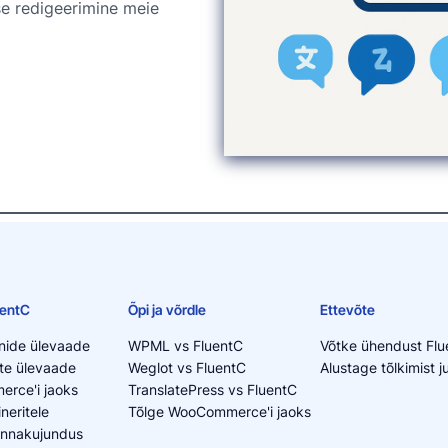
ise redigeerimine meie
uentC
Õpi ja võrdle
Ettevõte
nide ülevaade
WPML vs FluentC
Võtke ühendust Fl
te ülevaade
Weglot vs FluentC
Alustage tõlkimist 
rce'i jaoks
TranslatePress vs FluentC
neritele
Tõlge WooCommerce'i jaoks
innakujundus