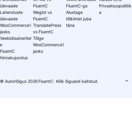
ülevaade
FluentC
FluentC-ga
Privaatsuspoliitik
Lahenduste
Weglot vs
Alustage
a
ülevaade
FluentC
tõlkimist juba
WooCommerce'i
TranslatePress
täna
jaoks
vs FluentC
Veebidisaineritel
Tõlge
e
WooCommerce'i
FluentC
jaoks
hinnakujundus
© Autoriõigus 2026
FluentC
· Kõik õigused kaitstud.