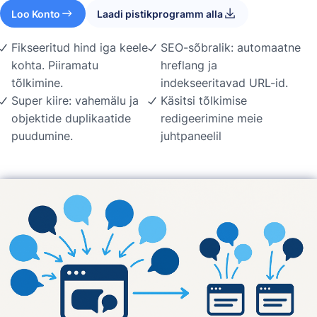
Loo Konto
Laadi pistikprogramm alla
Fikseeritud hind iga keele
SEO-sõbralik: automaatne
kohta. Piiramatu
hreflang ja
tõlkimine.
indekseeritavad URL-id.
Super kiire: vahemälu ja
Käsitsi tõlkimise
objektide duplikaatide
redigeerimine meie
puudumine.
juhtpaneelil