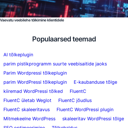
Vaevatu veebilehe tõlkimine klientidele
Populaarsed teemad
AI tõlkeplugin
parim pistikprogramm suurte veebisaitide jaoks
Parim Wordpressi tõlkeplugin
parim WordPressi tõlkeplugin
E-kaubanduse tõlge
kiiremad WordPressi tõlked
FluentC
FluentC ületab Weglot
FluentC jõudlus
FluentC skaleeritavus
FluentC WordPressi plugin
Mitmekeelne WordPress
skaleeritav WordPressi tõlge
SEO optimeerimine
Tõlkehaldus