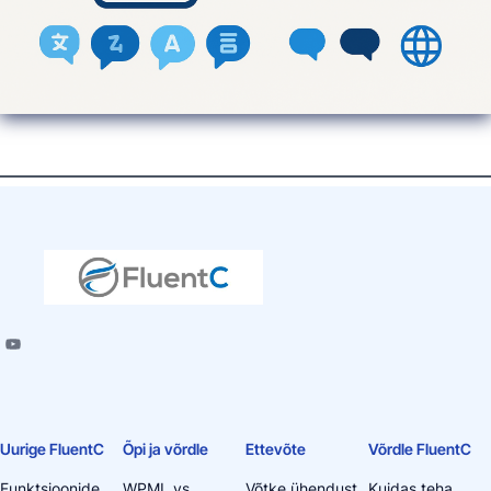
Uurige FluentC
Õpi ja võrdle
Ettevõte
Võrdle FluentC
Funktsioonide
WPML vs
Võtke ühendust
Kuidas teha