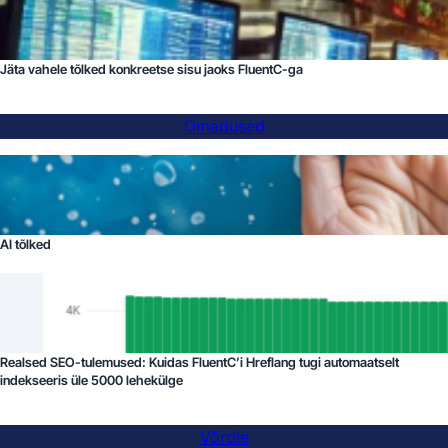
Jäta vahele tõlked konkreetse sisu jaoks FluentC-ga
Omadused
AI tõlked
Realsed SEO-tulemused: Kuidas FluentC’i Hreflang tugi automaatselt
indekseeris üle 5000 lehekülge
Võrdle