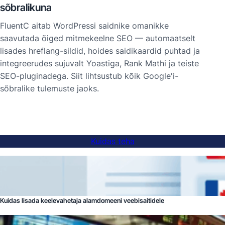
sõbralikuna
FluentC aitab WordPressi saidnike omanikke
saavutada õiged mitmekeelne SEO — automaatselt
lisades hreflang-sildid, hoides saidikaardid puhtad ja
integreerudes sujuvalt Yoastiga, Rank Mathi ja teiste
SEO-pluginadega. Siit lihtsustub kõik Google'i-
sõbralike tulemuste jaoks.
Kuidas teha
Kuidas lisada keelevahetaja alamdomeeni veebisaitidele