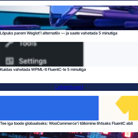
Lõpuks parem Weglot'i alternatiiv — ja saate vahetada 5 minutiga
Kuidas vahetada WPML-lt FluentC-le 5 minutiga
Lahendused
Tee iga toode globaalseks: WooCommerce'i tõlkimine lihtsaks FluentC abil