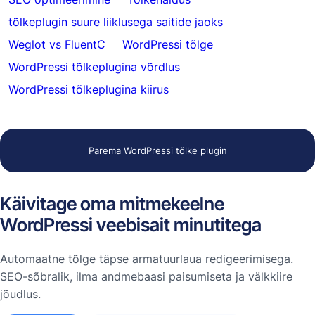
tõlkeplugin suure liiklusega saitide jaoks
Weglot vs FluentC
WordPressi tõlge
WordPressi tõlkeplugina võrdlus
WordPressi tõlkeplugina kiirus
Parema WordPressi tõlke plugin
Käivitage oma mitmekeelne
WordPressi veebisait minutitega
Automaatne tõlge täpse armatuurlaua redigeerimisega.
SEO-sõbralik, ilma andmebaasi paisumiseta ja välkkiire
jõudlus.