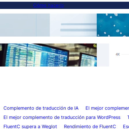
Cómo hacerlo
Cómo agregar un conmutador de idiomas a
Tradu
sitios web en subdominios
Resul
Omitir traducciones para contenido
Hrefl
específico con FluentC
auto
Complemento de traducción de IA
El mejor complemen
El mejor complemento de traducción para WordPress
FluentC supera a Weglot
Rendimiento de FluentC
Es