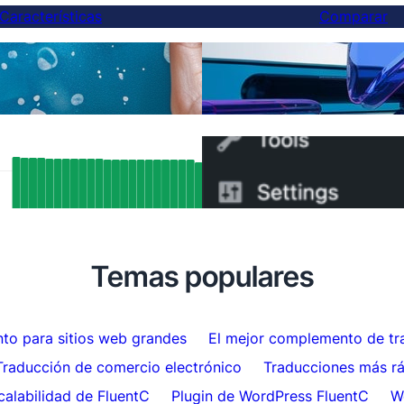
Características
Comparar
Finalmente, una mejor al
cciones de IA
— Y puedes cambiar en 
tados SEO reales: Cómo el soporte
Cómo cambiar de WPML 
ang de FluentC indexó
minutos
máticamente más de 5,000 páginas
Temas populares
to para sitios web grandes
El mejor complemento de tr
Traducción de comercio electrónico
Traducciones más r
calabilidad de FluentC
Plugin de WordPress FluentC
W