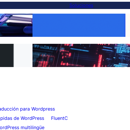
Soluciones
Haz que cada producto sea global:
ternativa a Weglot
traducción de WooCommerce facilitada
5 minutos
con FluentC
a FluentC en 5
Traducción de sitios web sin esfuerzo para
clientes
aducción para Wordpress
ápidas de WordPress
FluentC
ordPress multilingüe