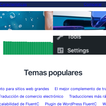
Características
Comparar
Finalmente, una mejor al
cciones de IA
— Y puedes cambiar en 
tados SEO reales: Cómo el soporte
Cómo cambiar de WPML 
ang de FluentC indexó
minutos
máticamente más de 5,000 páginas
Temas populares
to para sitios web grandes
El mejor complemento de tr
Traducción de comercio electrónico
Traducciones más r
calabilidad de FluentC
Plugin de WordPress FluentC
W