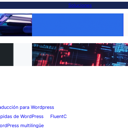
Soluciones
Haz que cada producto sea global:
ternativa a Weglot
traducción de WooCommerce facilitada
5 minutos
con FluentC
a FluentC en 5
Traducción de sitios web sin esfuerzo para
clientes
aducción para Wordpress
ápidas de WordPress
FluentC
ordPress multilingüe