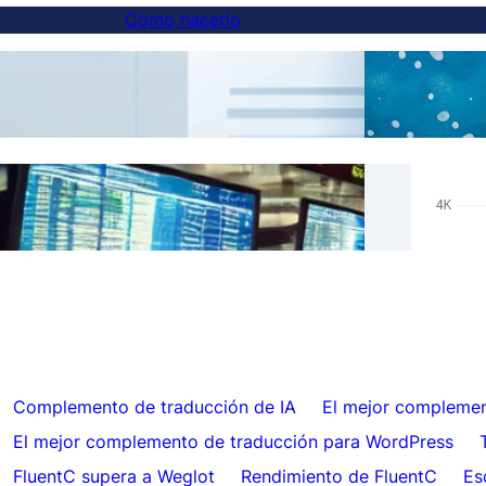
Cómo hacerlo
Cómo agregar un conmutador de idiomas a
Tradu
sitios web en subdominios
Resul
Omitir traducciones para contenido
Hrefl
específico con FluentC
auto
Complemento de traducción de IA
El mejor complemen
El mejor complemento de traducción para WordPress
FluentC supera a Weglot
Rendimiento de FluentC
Es