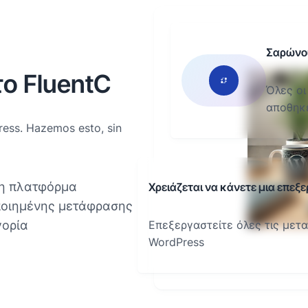
Σαρώνου
ο FluentC
Όλες οι
αποθηκ
Press. Hazemos esto, sin
η πλατφόρμα
Χρειάζεται να κάνετε μια επεξε
οιημένης μετάφρασης
γορία
Επεξεργαστείτε όλες τις μετ
WordPress