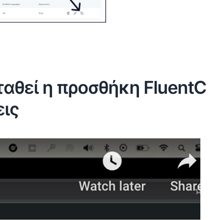
αθεί η προσθήκη FluentC
εις