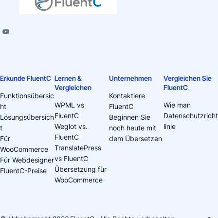
Erkunde FluentC
Lernen &
Unternehmen
Vergleichen Sie
Vergleichen
FluentC
Funktionsübersic
Kontaktiere
WPML vs
Wie man
ht
FluentC
FluentC
Datenschutzricht
Lösungsübersich
Beginnen Sie
Weglot vs.
linie
t
noch heute mit
FluentC
Für
dem Übersetzen
TranslatePress
WooCommerce
vs FluentC
Für Webdesigner
Übersetzung für
FluentC-Preise
WooCommerce