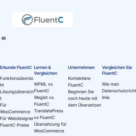
Erkunde FluentC
Lernen &
Unternehmen
Vergleichen Sie
Vergleichen
FluentC
Funktionsübersic
Kontaktiere
WPML vs
Wie man
ht
FluentC
FluentC
Datenschutzricht
Lösungsübersich
Beginnen Sie
Weglot vs.
linie
t
noch heute mit
FluentC
Für
dem Übersetzen
TranslatePress
WooCommerce
vs FluentC
Für Webdesigner
Übersetzung für
FluentC-Preise
WooCommerce