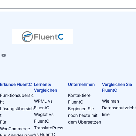
Erkunde FluentC
Lernen &
Unternehmen
Vergleichen Sie
Vergleichen
FluentC
Funktionsübersic
Kontaktiere
WPML vs
Wie man
ht
FluentC
FluentC
Datenschutzricht
Lösungsübersich
Beginnen Sie
Weglot vs.
linie
t
noch heute mit
FluentC
Für
dem Übersetzen
TranslatePress
WooCommerce
vs FluentC
Für Webdesigner